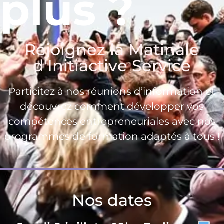
plus ?
Rejoignez la Matinale
d'Initiactive Service
Particitez à nos réunions d’information et
découvrez comment développer vos
compétences entrepreneuriales avec nos
programmes de formation adaptés à tous !
Nos dates