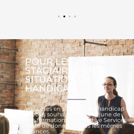
POUR LES
STAGIAIRES EN
SITUATION DE
HANDICAP
Vous êtes en situation de handicap
et vous souhaitez intégrer une de
nos formations ? Initiactive Services
tente de donner à tous les mêmes
chances.